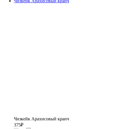
Чизкейк Арахисовый кранч
Чизкейк Арахисовый кранч
375
₽