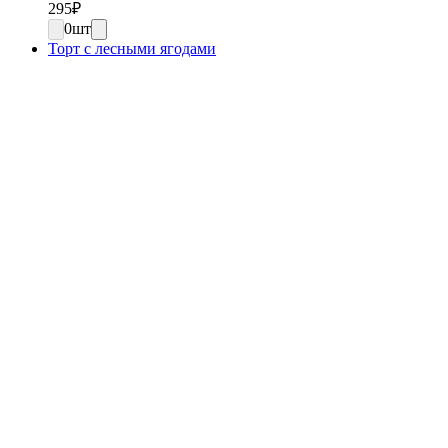
295
₽
0
шт
Торт с лесными ягодами