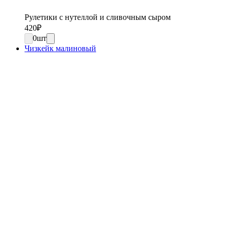
Рулетики с нутеллой и сливочным сыром
420
₽
0
шт
Чизкейк малиновый