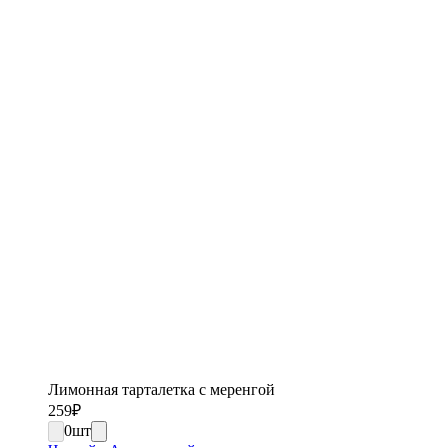
Лимонная тарталетка с меренгой
259
₽
0
шт