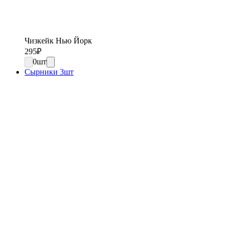
Чизкейк Нью Йорк
295
₽
0
шт
Сырники 3шт