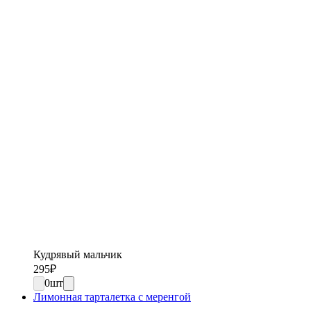
Кудрявый мальчик
295
₽
0
шт
Лимонная тарталетка с меренгой