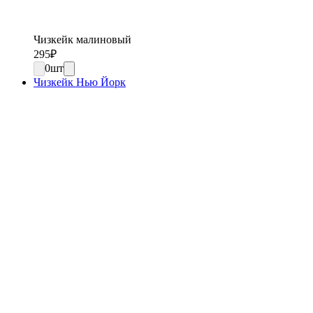
Чизкейк малиновый
295
₽
0
шт
Чизкейк Нью Йорк