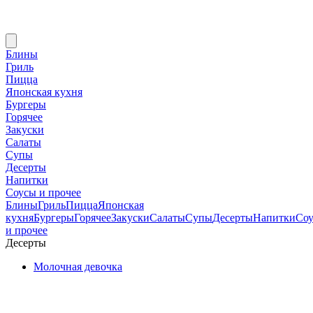
Блины
Гриль
Пицца
Японская кухня
Бургеры
Горячее
Закуски
Салаты
Супы
Десерты
Напитки
Соусы и прочее
Блины
Гриль
Пицца
Японская
кухня
Бургеры
Горячее
Закуски
Салаты
Супы
Десерты
Напитки
Со
и прочее
Десерты
Молочная девочка