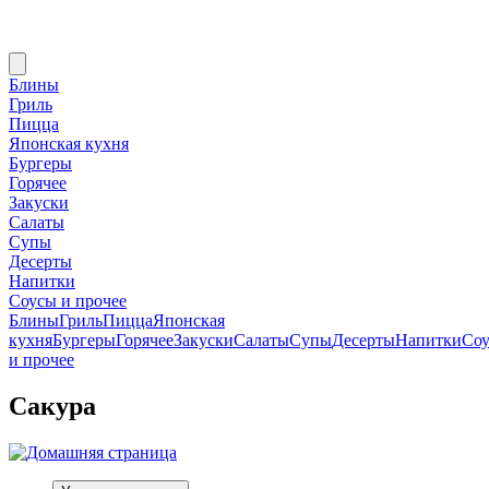
Блины
Гриль
Пицца
Японская кухня
Бургеры
Горячее
Закуски
Салаты
Супы
Десерты
Напитки
Соусы и прочее
Блины
Гриль
Пицца
Японская
кухня
Бургеры
Горячее
Закуски
Салаты
Супы
Десерты
Напитки
Со
и прочее
Сакура