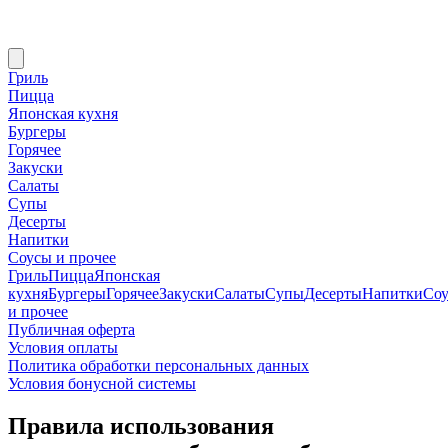
Гриль
Пицца
Японская кухня
Бургеры
Горячее
Закуски
Салаты
Супы
Десерты
Напитки
Соусы и прочее
Гриль
Пицца
Японская
кухня
Бургеры
Горячее
Закуски
Салаты
Супы
Десерты
Напитки
Со
и прочее
Публичная оферта
Условия оплаты
Политика обработки персональных данных
Условия бонусной системы
Правила использования