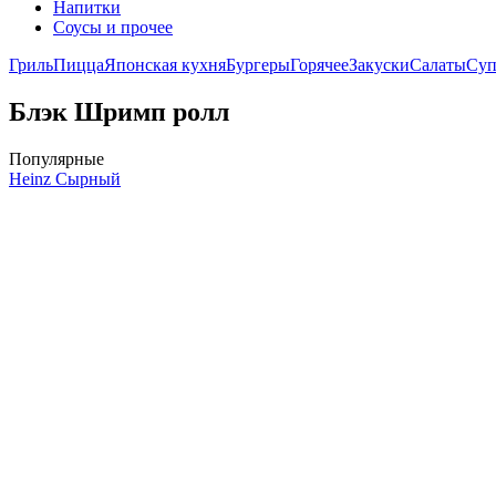
Напитки
Соусы и прочее
Гриль
Пицца
Японская кухня
Бургеры
Горячее
Закуски
Салаты
Су
Блэк Шримп ролл
Популярные
Heinz Сырный