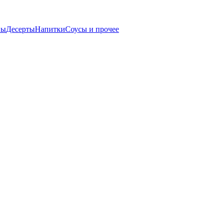
пы
Десерты
Напитки
Соусы и прочее