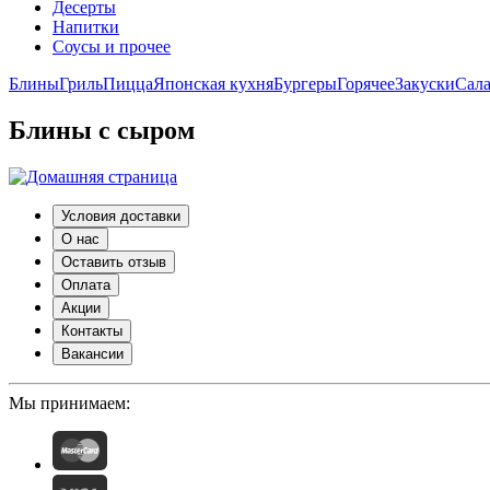
Десерты
Напитки
Соусы и прочее
Блины
Гриль
Пицца
Японская кухня
Бургеры
Горячее
Закуски
Сал
Блины с сыром
Условия доставки
О нас
Оставить отзыв
Оплата
Акции
Контакты
Вакансии
Мы принимаем: