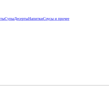
аты
Супы
Десерты
Напитки
Соусы и прочее