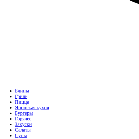
Блины
Гриль
Пицца
Японская кухня
Бургеры
Горячее
Закуски
Салаты
Супы