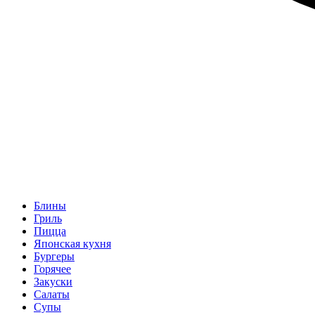
Блины
Гриль
Пицца
Японская кухня
Бургеры
Горячее
Закуски
Салаты
Супы