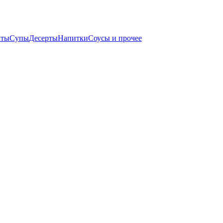
аты
Супы
Десерты
Напитки
Соусы и прочее