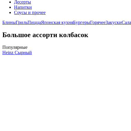
Десерты
Напитки
Соусы и прочее
Блины
Гриль
Пицца
Японская кухня
Бургеры
Горячее
Закуски
Сал
Большое ассорти колбасок
Популярные
Heinz Сырный