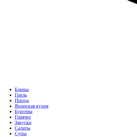
Блины
Гриль
Пицца
Японская кухня
Бургеры
Горячее
Закуски
Салаты
Супы