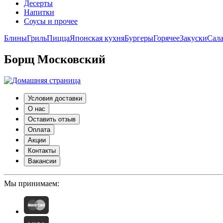
Десерты
Напитки
Соусы и прочее
Блины
Гриль
Пицца
Японская кухня
Бургеры
Горячее
Закуски
Сал
Борщ Московский
Условия доставки
О нас
Оставить отзыв
Оплата
Акции
Контакты
Вакансии
Мы принимаем: