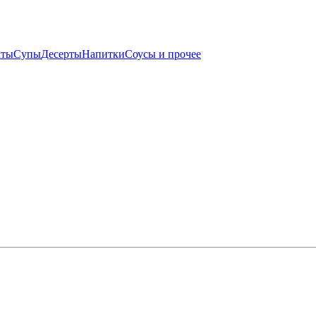
аты
Супы
Десерты
Напитки
Соусы и прочее