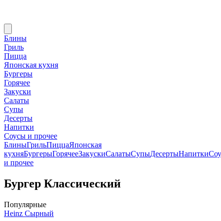
Блины
Гриль
Пицца
Японская кухня
Бургеры
Горячее
Закуски
Салаты
Супы
Десерты
Напитки
Соусы и прочее
Блины
Гриль
Пицца
Японская
кухня
Бургеры
Горячее
Закуски
Салаты
Супы
Десерты
Напитки
Со
и прочее
Бургер Классический
Популярные
Heinz Сырный