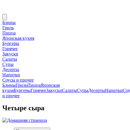
Блины
Гриль
Пицца
Японская кухня
Бургеры
Горячее
Закуски
Салаты
Супы
Десерты
Напитки
Соусы и прочее
Блины
Гриль
Пицца
Японская
кухня
Бургеры
Горячее
Закуски
Салаты
Супы
Десерты
Напитки
Со
и прочее
Четыре сыра