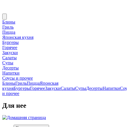
Блины
Гриль
Пицца
Японская кухня
Бургеры
Горячее
Закуски
Салаты
Супы
Десерты
Напитки
Соусы и прочее
Блины
Гриль
Пицца
Японская
кухня
Бургеры
Горячее
Закуски
Салаты
Супы
Десерты
Напитки
Со
и прочее
Для нее