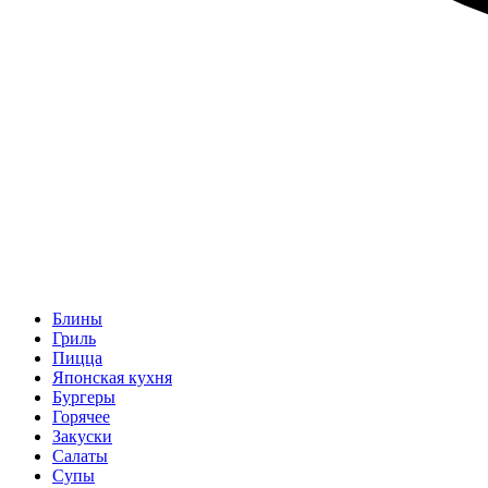
Блины
Гриль
Пицца
Японская кухня
Бургеры
Горячее
Закуски
Салаты
Супы