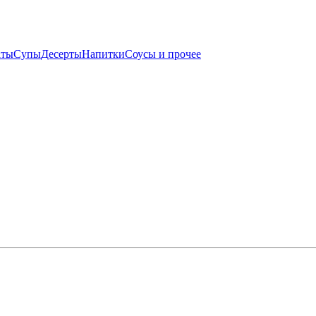
аты
Супы
Десерты
Напитки
Соусы и прочее