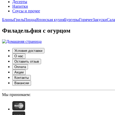
Десерты
Напитки
Соусы и прочее
Блины
Гриль
Пицца
Японская кухня
Бургеры
Горячее
Закуски
Сал
Филадельфия с огурцом
Условия доставки
О нас
Оставить отзыв
Оплата
Акции
Контакты
Вакансии
Мы принимаем: