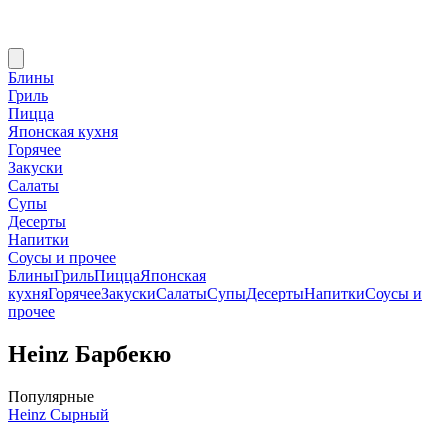
Блины
Гриль
Пицца
Японская кухня
Горячее
Закуски
Салаты
Супы
Десерты
Напитки
Соусы и прочее
Блины
Гриль
Пицца
Японская
кухня
Горячее
Закуски
Салаты
Супы
Десерты
Напитки
Соусы и
прочее
Heinz Барбекю
Популярные
Heinz Сырный