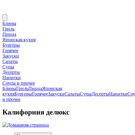
Блины
Гриль
Пицца
Японская кухня
Бургеры
Горячее
Закуски
Салаты
Супы
Десерты
Напитки
Соусы и прочее
Блины
Гриль
Пицца
Японская
кухня
Бургеры
Горячее
Закуски
Салаты
Супы
Десерты
Напитки
Со
и прочее
Калифорния делюкс