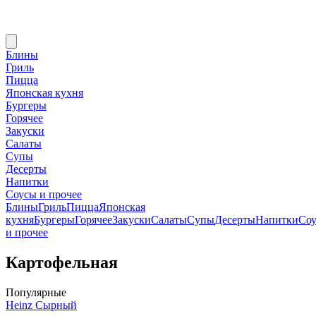
Блины
Гриль
Пицца
Японская кухня
Бургеры
Горячее
Закуски
Салаты
Супы
Десерты
Напитки
Соусы и прочее
Блины
Гриль
Пицца
Японская
кухня
Бургеры
Горячее
Закуски
Салаты
Супы
Десерты
Напитки
Со
и прочее
Картофельная
Популярные
Heinz Сырный