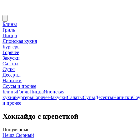
Блины
Гриль
Пицца
Японская кухня
Бургеры
Горячее
Закуски
Салаты
Супы
Десерты
Напитки
Соусы и прочее
Блины
Гриль
Пицца
Японская
кухня
Бургеры
Горячее
Закуски
Салаты
Супы
Десерты
Напитки
Со
и прочее
Хоккайдо с креветкой
Популярные
Heinz Сырный