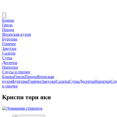
Блины
Гриль
Пицца
Японская кухня
Бургеры
Горячее
Закуски
Салаты
Супы
Десерты
Напитки
Соусы и прочее
Блины
Гриль
Пицца
Японская
кухня
Бургеры
Горячее
Закуски
Салаты
Супы
Десерты
Напитки
Со
и прочее
Криспи тори яки