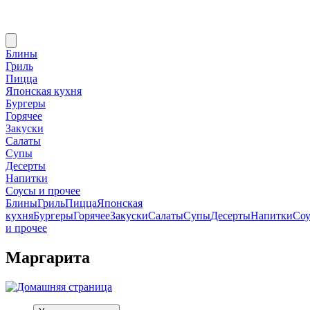
Блины
Гриль
Пицца
Японская кухня
Бургеры
Горячее
Закуски
Салаты
Супы
Десерты
Напитки
Соусы и прочее
Блины
Гриль
Пицца
Японская
кухня
Бургеры
Горячее
Закуски
Салаты
Супы
Десерты
Напитки
Со
и прочее
Маргарита