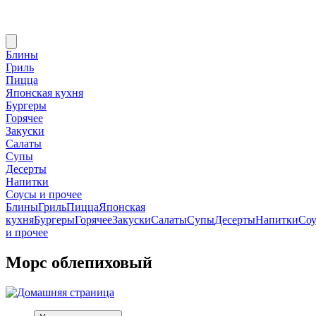
Блины
Гриль
Пицца
Японская кухня
Бургеры
Горячее
Закуски
Салаты
Супы
Десерты
Напитки
Соусы и прочее
Блины
Гриль
Пицца
Японская
кухня
Бургеры
Горячее
Закуски
Салаты
Супы
Десерты
Напитки
Со
и прочее
Морс облепиховый