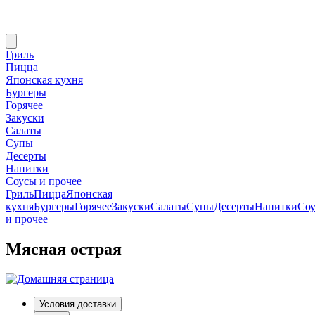
Гриль
Пицца
Японская кухня
Бургеры
Горячее
Закуски
Салаты
Супы
Десерты
Напитки
Соусы и прочее
Гриль
Пицца
Японская
кухня
Бургеры
Горячее
Закуски
Салаты
Супы
Десерты
Напитки
Со
и прочее
Мясная острая
Условия доставки