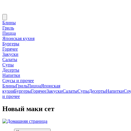
Блины
Гриль
Пицца
Японская кухня
Бургеры
Горячее
Закуски
Салаты
Супы
Десерты
Напитки
Соусы и прочее
Блины
Гриль
Пицца
Японская
кухня
Бургеры
Горячее
Закуски
Салаты
Супы
Десерты
Напитки
Со
и прочее
Новый маки сет