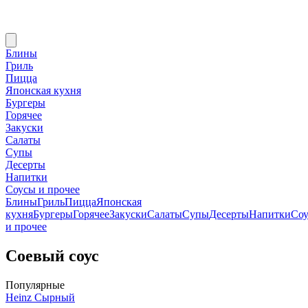
Блины
Гриль
Пицца
Японская кухня
Бургеры
Горячее
Закуски
Салаты
Супы
Десерты
Напитки
Соусы и прочее
Блины
Гриль
Пицца
Японская
кухня
Бургеры
Горячее
Закуски
Салаты
Супы
Десерты
Напитки
Со
и прочее
Соевый соус
Популярные
Heinz Сырный