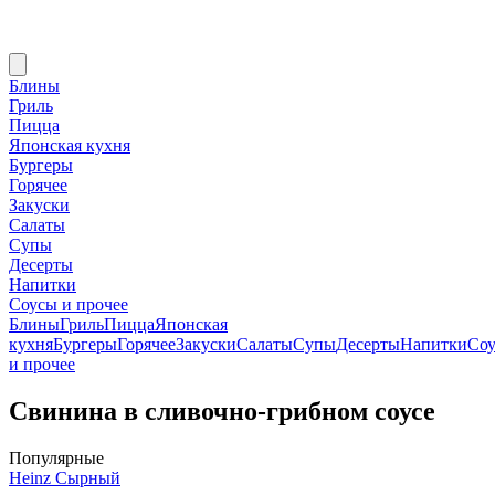
Блины
Гриль
Пицца
Японская кухня
Бургеры
Горячее
Закуски
Салаты
Супы
Десерты
Напитки
Соусы и прочее
Блины
Гриль
Пицца
Японская
кухня
Бургеры
Горячее
Закуски
Салаты
Супы
Десерты
Напитки
Со
и прочее
Свинина в сливочно-грибном соусе
Популярные
Heinz Сырный