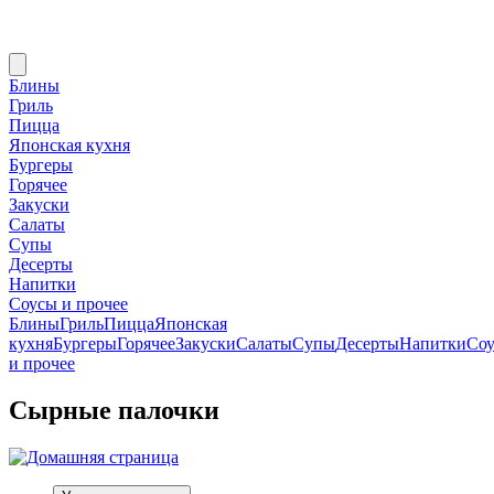
Блины
Гриль
Пицца
Японская кухня
Бургеры
Горячее
Закуски
Салаты
Супы
Десерты
Напитки
Соусы и прочее
Блины
Гриль
Пицца
Японская
кухня
Бургеры
Горячее
Закуски
Салаты
Супы
Десерты
Напитки
Со
и прочее
Сырные палочки