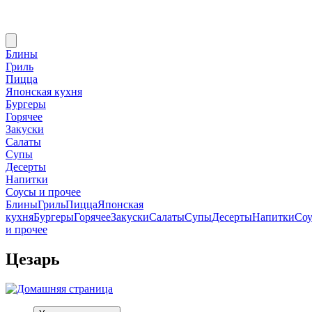
Блины
Гриль
Пицца
Японская кухня
Бургеры
Горячее
Закуски
Салаты
Супы
Десерты
Напитки
Соусы и прочее
Блины
Гриль
Пицца
Японская
кухня
Бургеры
Горячее
Закуски
Салаты
Супы
Десерты
Напитки
Со
и прочее
Цезарь