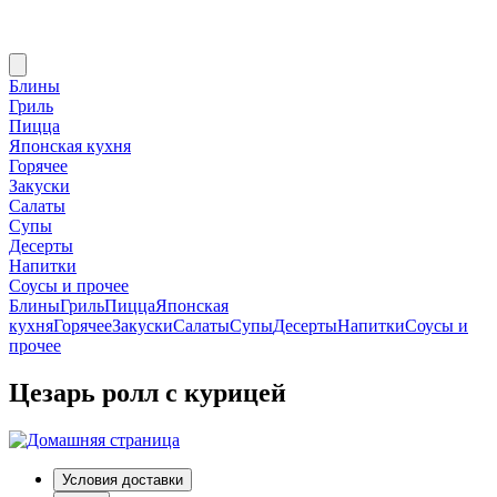
Блины
Гриль
Пицца
Японская кухня
Горячее
Закуски
Салаты
Супы
Десерты
Напитки
Соусы и прочее
Блины
Гриль
Пицца
Японская
кухня
Горячее
Закуски
Салаты
Супы
Десерты
Напитки
Соусы и
прочее
Цезарь ролл с курицей
Условия доставки