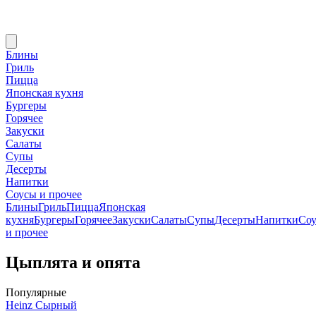
Блины
Гриль
Пицца
Японская кухня
Бургеры
Горячее
Закуски
Салаты
Супы
Десерты
Напитки
Соусы и прочее
Блины
Гриль
Пицца
Японская
кухня
Бургеры
Горячее
Закуски
Салаты
Супы
Десерты
Напитки
Со
и прочее
Цыплята и опята
Популярные
Heinz Сырный