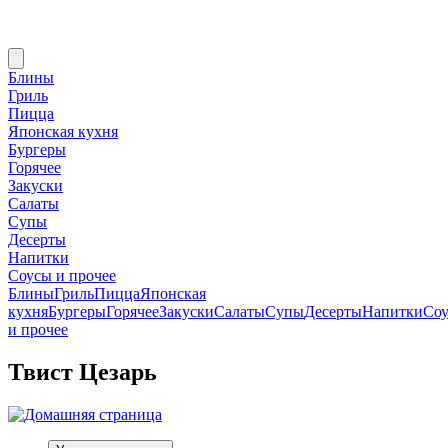
Блины
Гриль
Пицца
Японская кухня
Бургеры
Горячее
Закуски
Салаты
Супы
Десерты
Напитки
Соусы и прочее
Блины
Гриль
Пицца
Японская
кухня
Бургеры
Горячее
Закуски
Салаты
Супы
Десерты
Напитки
Со
и прочее
Твист Цезарь