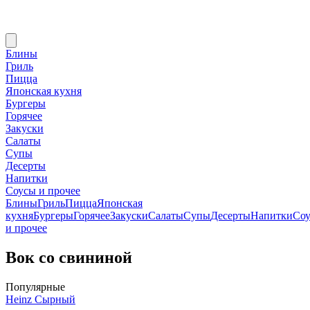
Блины
Гриль
Пицца
Японская кухня
Бургеры
Горячее
Закуски
Салаты
Супы
Десерты
Напитки
Соусы и прочее
Блины
Гриль
Пицца
Японская
кухня
Бургеры
Горячее
Закуски
Салаты
Супы
Десерты
Напитки
Со
и прочее
Вок со свининой
Популярные
Heinz Сырный